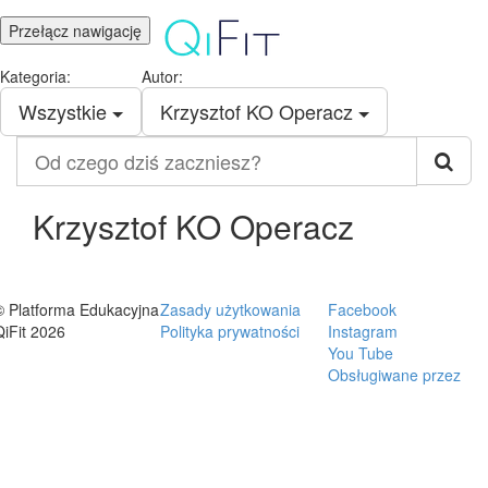
Przełącz nawigację
Kategoria:
Autor:
Wszystkie
Krzysztof KO Operacz
Od
czego
dziś
zaczniesz?
Krzysztof KO Operacz
© Platforma Edukacyjna
Zasady użytkowania
Facebook
QiFit 2026
Polityka prywatności
Instagram
You Tube
Obsługiwane przez