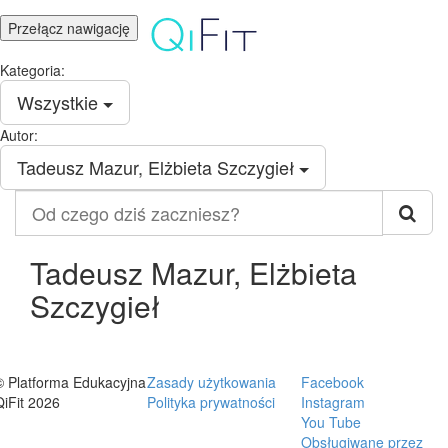
Przełącz nawigację
Kategoria:
Wszystkie
Autor:
Tadeusz Mazur, Elżbieta Szczygieł
Od
czego
dziś
zaczniesz?
Tadeusz Mazur, Elżbieta
Szczygieł
© Platforma Edukacyjna
Zasady użytkowania
Facebook
QiFit 2026
Polityka prywatności
Instagram
You Tube
Obsługiwane przez