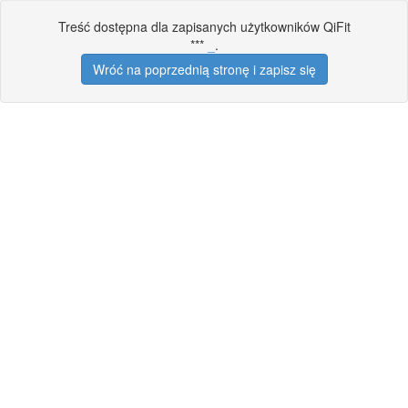
Treść dostępna dla zapisanych użytkowników QiFit
***
_
.
Wróć na poprzednią stronę i zapisz się