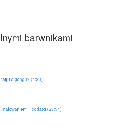
alnymi barwnikami
taiji i qigongu? (4:23)
d malowaniem + dodatki (23:54)