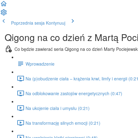
Poprzednia sesja
Kontynuuj
Qigong na co dzień z Martą Poc
Co będzie zawierać seria Qigong na co dzień Marty Pociejewski
Wprowadzenie
Na (p)obudzenie ciała – krążenia krwi, limfy i energii (0:2
Na odblokowanie zastojów energetycznych (0:47)
Na ukojenie ciała i umysłu (0:21)
Na transformację silnych emocji (0:21)
Na uwolnienie klatki piersiowej (0:48)