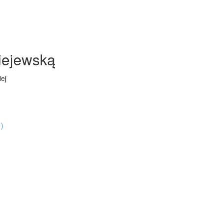
iejewską
ej
1)