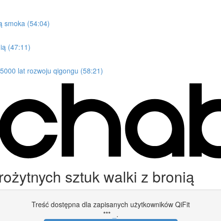
ką smoka (54:04)
ią (47:11)
000 lat rozwoju qigongu (58:21)
żytnych sztuk walki z bronią
Treść dostępna dla zapisanych użytkowników QiFit
***
_
.