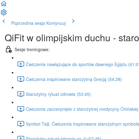
Poprzednia sesja
Kontynuuj
QiFit w olimpijskim duchu - sta
Sesje treningowe:
Ćwiczenia nawiązujące do sportów dawnego Egiptu (61:0
Ćwiczenia inspirowane starożytną Grecją (54:28)
Starożytny rytuał zdrowia (53:45)
Ćwiczenia zaczerpnięte z starożytnej medycyny Chińskiej i
Symbol Taiji. Ćwiczenia inspirowane starożytnym symbol
Starożytny rytuał zdrowia cz. 2 (67:45)