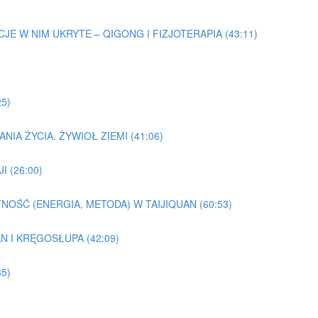
EMOCJE W NIM UKRYTE – QIGONG I FIZJOTERAPIA (43:11)
25)
NIA ŻYCIA. ŻYWIOŁ ZIEMI (41:06)
I (26:00)
TNOŚĆ (ENERGIA, METODA) W TAIJIQUAN (60:53)
AN I KRĘGOSŁUPA (42:09)
5)