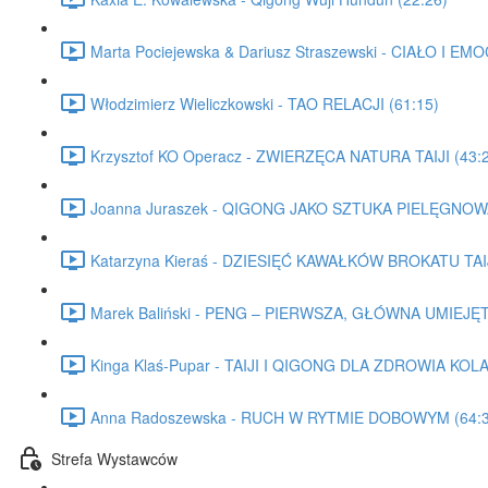
Marta Pociejewska & Dariusz Straszewski - CIAŁO I 
Włodzimierz Wieliczkowski - TAO RELACJI (61:15)
Krzysztof KO Operacz - ZWIERZĘCA NATURA TAIJI (43:
Joanna Juraszek - QIGONG JAKO SZTUKA PIELĘGNOWA
Katarzyna Kieraś - DZIESIĘĆ KAWAŁKÓW BROKATU TAIJ
Marek Baliński - PENG – PIERWSZA, GŁÓWNA UMIEJĘ
Kinga Klaś-Pupar - TAIJI I QIGONG DLA ZDROWIA KOL
Anna Radoszewska - RUCH W RYTMIE DOBOWYM (64:3
Strefa Wystawców