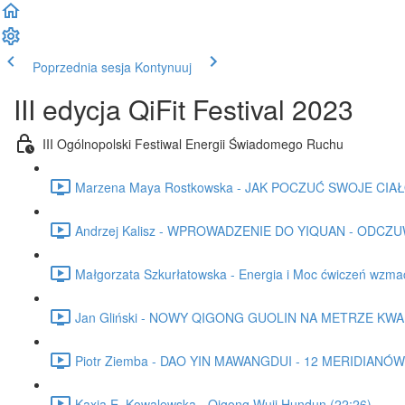
Poprzednia sesja
Kontynuuj
III edycja QiFit Festival 2023
III Ogólnopolski Festiwal Energii Świadomego Ruchu
Marzena Maya Rostkowska - JAK POCZUĆ SWOJE CIAŁO 
Andrzej Kalisz - WPROWADZENIE DO YIQUAN - ODCZU
Małgorzata Szkurłatowska - Energia i Moc ćwiczeń wzm
Jan Gliński - NOWY QIGONG GUOLIN NA METRZE KW
Piotr Ziemba - DAO YIN MAWANGDUI - 12 MERIDIANÓW 
Kaxia E. Kowalewska - Qigong Wuji Hundun (22:26)