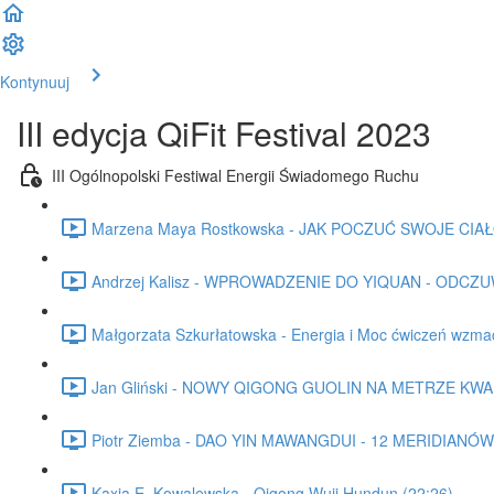
Kontynuuj
III edycja QiFit Festival 2023
III Ogólnopolski Festiwal Energii Świadomego Ruchu
Marzena Maya Rostkowska - JAK POCZUĆ SWOJE CIAŁO 
Andrzej Kalisz - WPROWADZENIE DO YIQUAN - ODCZU
Małgorzata Szkurłatowska - Energia i Moc ćwiczeń wzm
Jan Gliński - NOWY QIGONG GUOLIN NA METRZE KW
Piotr Ziemba - DAO YIN MAWANGDUI - 12 MERIDIANÓW 
Kaxia E. Kowalewska - Qigong Wuji Hundun (22:26)