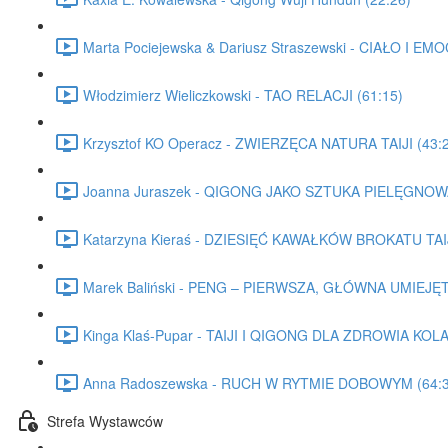
Marta Pociejewska & Dariusz Straszewski - CIAŁO I 
Włodzimierz Wieliczkowski - TAO RELACJI (61:15)
Krzysztof KO Operacz - ZWIERZĘCA NATURA TAIJI (43:
Joanna Juraszek - QIGONG JAKO SZTUKA PIELĘGNOWA
Katarzyna Kieraś - DZIESIĘĆ KAWAŁKÓW BROKATU TAIJ
Marek Baliński - PENG – PIERWSZA, GŁÓWNA UMIEJĘ
Kinga Klaś-Pupar - TAIJI I QIGONG DLA ZDROWIA KOL
Anna Radoszewska - RUCH W RYTMIE DOBOWYM (64:3
Strefa Wystawców