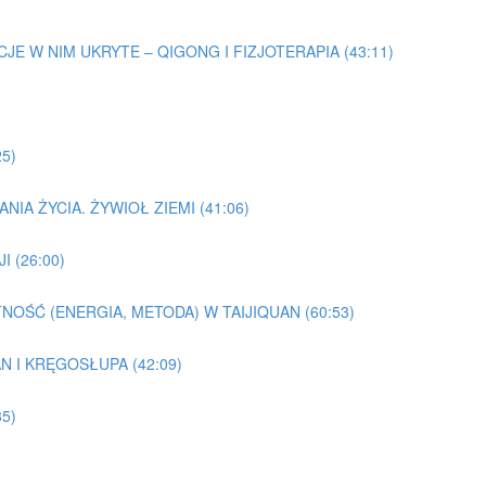
EMOCJE W NIM UKRYTE – QIGONG I FIZJOTERAPIA (43:11)
25)
NIA ŻYCIA. ŻYWIOŁ ZIEMI (41:06)
I (26:00)
TNOŚĆ (ENERGIA, METODA) W TAIJIQUAN (60:53)
AN I KRĘGOSŁUPA (42:09)
5)