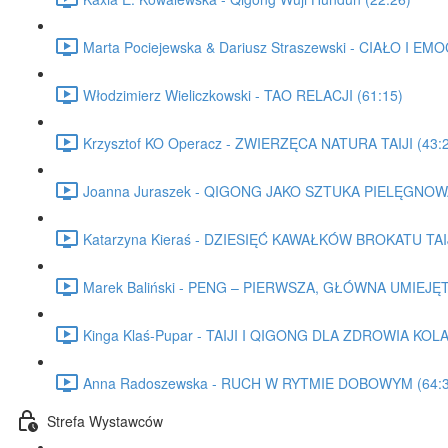
Marta Pociejewska & Dariusz Straszewski - CIAŁO I 
Włodzimierz Wieliczkowski - TAO RELACJI (61:15)
Krzysztof KO Operacz - ZWIERZĘCA NATURA TAIJI (43:
Joanna Juraszek - QIGONG JAKO SZTUKA PIELĘGNOWA
Katarzyna Kieraś - DZIESIĘĆ KAWAŁKÓW BROKATU TAIJ
Marek Baliński - PENG – PIERWSZA, GŁÓWNA UMIEJĘ
Kinga Klaś-Pupar - TAIJI I QIGONG DLA ZDROWIA KOL
Anna Radoszewska - RUCH W RYTMIE DOBOWYM (64:3
Strefa Wystawców