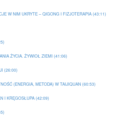
EMOCJE W NIM UKRYTE – QIGONG I FIZJOTERAPIA (43:11)
25)
NIA ŻYCIA. ŻYWIOŁ ZIEMI (41:06)
I (26:00)
TNOŚĆ (ENERGIA, METODA) W TAIJIQUAN (60:53)
AN I KRĘGOSŁUPA (42:09)
5)