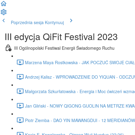
Poprzednia sesja
Kontynuuj
III edycja QiFit Festival 2023
III Ogólnopolski Festiwal Energii Świadomego Ruchu
Marzena Maya Rostkowska - JAK POCZUĆ SWOJE CIAŁO 
Andrzej Kalisz - WPROWADZENIE DO YIQUAN - ODCZU
Małgorzata Szkurłatowska - Energia i Moc ćwiczeń wzm
Jan Gliński - NOWY QIGONG GUOLIN NA METRZE KW
Piotr Ziemba - DAO YIN MAWANGDUI - 12 MERIDIANÓW 
Kaxia E. Kowalewska - Qigong Wuji Hundun (22:26)