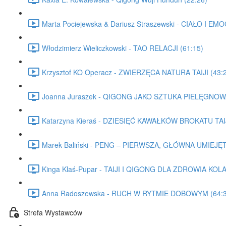
Marta Pociejewska & Dariusz Straszewski - CIAŁO I 
Włodzimierz Wieliczkowski - TAO RELACJI (61:15)
Krzysztof KO Operacz - ZWIERZĘCA NATURA TAIJI (43:
Joanna Juraszek - QIGONG JAKO SZTUKA PIELĘGNOWA
Katarzyna Kieraś - DZIESIĘĆ KAWAŁKÓW BROKATU TAIJ
Marek Baliński - PENG – PIERWSZA, GŁÓWNA UMIEJĘ
Kinga Klaś-Pupar - TAIJI I QIGONG DLA ZDROWIA KOL
Anna Radoszewska - RUCH W RYTMIE DOBOWYM (64:3
Strefa Wystawców