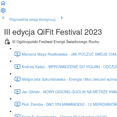
Poprzednia sesja
Kontynuuj
III edycja QiFit Festival 2023
III Ogólnopolski Festiwal Energii Świadomego Ruchu
Marzena Maya Rostkowska - JAK POCZUĆ SWOJE CIAŁO 
Andrzej Kalisz - WPROWADZENIE DO YIQUAN - ODCZU
Małgorzata Szkurłatowska - Energia i Moc ćwiczeń wzm
Jan Gliński - NOWY QIGONG GUOLIN NA METRZE KW
Piotr Ziemba - DAO YIN MAWANGDUI - 12 MERIDIANÓW 
Kaxia E. Kowalewska - Qigong Wuji Hundun (22:26)