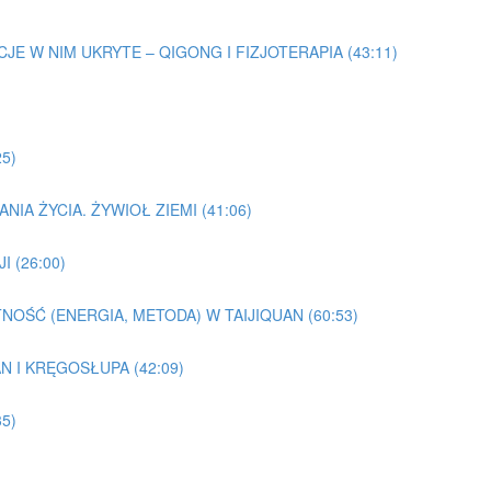
EMOCJE W NIM UKRYTE – QIGONG I FIZJOTERAPIA (43:11)
25)
NIA ŻYCIA. ŻYWIOŁ ZIEMI (41:06)
I (26:00)
TNOŚĆ (ENERGIA, METODA) W TAIJIQUAN (60:53)
AN I KRĘGOSŁUPA (42:09)
5)