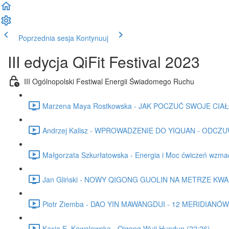
Poprzednia sesja
Kontynuuj
III edycja QiFit Festival 2023
III Ogólnopolski Festiwal Energii Świadomego Ruchu
Marzena Maya Rostkowska - JAK POCZUĆ SWOJE CIAŁO 
Andrzej Kalisz - WPROWADZENIE DO YIQUAN - ODCZU
Małgorzata Szkurłatowska - Energia i Moc ćwiczeń wzm
Jan Gliński - NOWY QIGONG GUOLIN NA METRZE KW
Piotr Ziemba - DAO YIN MAWANGDUI - 12 MERIDIANÓW 
Kaxia E. Kowalewska - Qigong Wuji Hundun (22:26)