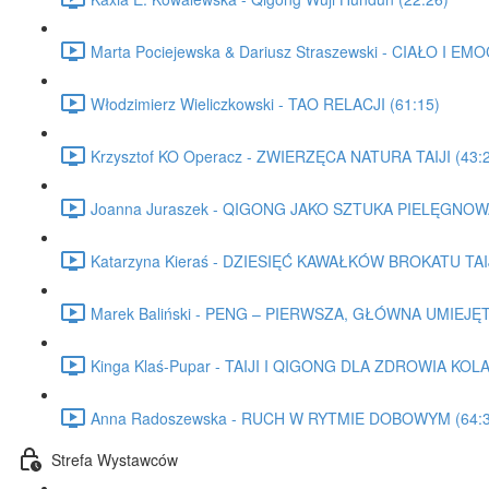
Marta Pociejewska & Dariusz Straszewski - CIAŁO I 
Włodzimierz Wieliczkowski - TAO RELACJI (61:15)
Krzysztof KO Operacz - ZWIERZĘCA NATURA TAIJI (43:
Joanna Juraszek - QIGONG JAKO SZTUKA PIELĘGNOWA
Katarzyna Kieraś - DZIESIĘĆ KAWAŁKÓW BROKATU TAIJ
Marek Baliński - PENG – PIERWSZA, GŁÓWNA UMIEJĘ
Kinga Klaś-Pupar - TAIJI I QIGONG DLA ZDROWIA KOL
Anna Radoszewska - RUCH W RYTMIE DOBOWYM (64:3
Strefa Wystawców