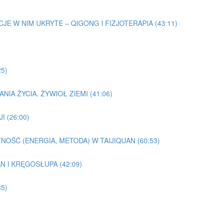
EMOCJE W NIM UKRYTE – QIGONG I FIZJOTERAPIA (43:11)
25)
NIA ŻYCIA. ŻYWIOŁ ZIEMI (41:06)
I (26:00)
TNOŚĆ (ENERGIA, METODA) W TAIJIQUAN (60:53)
AN I KRĘGOSŁUPA (42:09)
5)